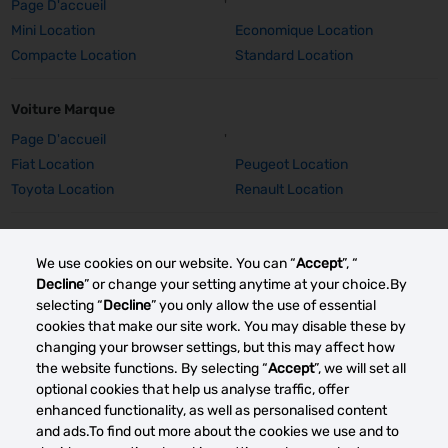
Page D'accueil
'
Mini Location
Economique Location
Compacte Location
Standard Location
Voiture Marque
Page D'accueil
'
Fiat Location
Peugeot Location
Toyota Location
Renault Location
Voiture Marque Détails
We use cookies on our website. You can “
Accept
”, “
Fiat 500 Location
Peugeot 308 SW Location
Decline
” or change your setting anytime at your choice.By
Peugeot E-2008 Location
Peugeot 2008 Location
selecting “
Decline
” you only allow the use of essential
Toyota Corolla TS Location
Renault Captur Auto Location
cookies that make our site work. You may disable these by
changing your browser settings, but this may affect how
Renault Grand Scenic Location
Renault Clio Location
the website functions. By selecting “
Accept
”, we will set all
optional cookies that help us analyse traffic, offer
Autres marchés de location de voitures
enhanced functionality, as well as personalised content
and ads.To find out more about the cookies we use and to