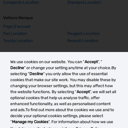
Compacte Location
Standard Location
Voiture Marque
Page D'accueil
'
Fiat Location
Peugeot Location
Toyota Location
Renault Location
Voiture Marque Détails
We use cookies on our website. You can “
Accept
”, “
Fiat 500 Location
Peugeot 308 SW Location
Decline
” or change your setting anytime at your choice.By
Peugeot E-2008 Location
Peugeot 2008 Location
selecting “
Decline
” you only allow the use of essential
Toyota Corolla TS Location
Renault Captur Auto Location
cookies that make our site work. You may disable these by
changing your browser settings, but this may affect how
Renault Grand Scenic Location
Renault Clio Location
the website functions. By selecting “
Accept
”, we will set all
optional cookies that help us analyse traffic, offer
Autres marchés de location de voitures
enhanced functionality, as well as personalised content
and ads.To find out more about the cookies we use and to
decide your optional cookies settings, please select
“
Manage my Cookies
”. For information about how we use
G