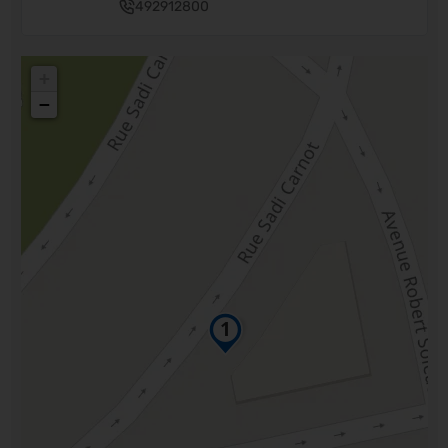
492912800
+
−