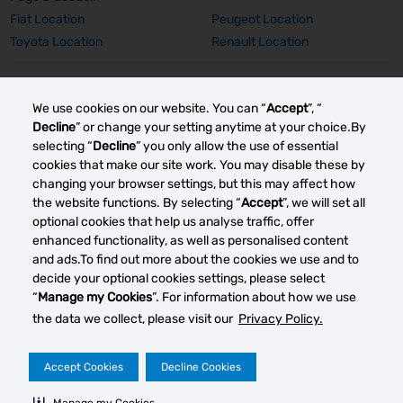
Fiat Location
Peugeot Location
Toyota Location
Renault Location
Voiture Marque Détails
We use cookies on our website. You can “
Accept
”, “
Fiat 500 Location
Peugeot 308 SW Location
Decline
” or change your setting anytime at your choice.By
Peugeot E-2008 Location
Peugeot 2008 Location
selecting “
Decline
” you only allow the use of essential
Toyota Corolla TS Location
Renault Captur Auto Location
cookies that make our site work. You may disable these by
changing your browser settings, but this may affect how
Renault Grand Scenic Location
Renault Clio Location
the website functions. By selecting “
Accept
”, we will set all
optional cookies that help us analyse traffic, offer
Autres marchés de location de voitures
enhanced functionality, as well as personalised content
and ads.To find out more about the cookies we use and to
decide your optional cookies settings, please select
“
Manage my Cookies
”. For information about how we use
G
the data we collect, please visit our
Privacy Policy.
co
Politique de Confidentialité
Conditions d'utilisation du site
Accept Cookies
Decline Cookies
2026 © DTG Operations, Inc. All rights reserved
Manage my Cookies