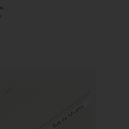
es,
s