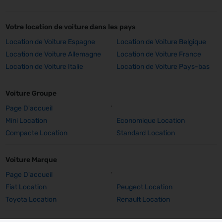
Votre location de voiture dans les pays
Location de Voiture Espagne
Location de Voiture Belgique
Location de Voiture Allemagne
Location de Voiture France
Location de Voiture Italie
Location de Voiture Pays-bas
Voiture Groupe
Page D'accueil
'
Mini Location
Economique Location
Compacte Location
Standard Location
Voiture Marque
Page D'accueil
'
Fiat Location
Peugeot Location
Toyota Location
Renault Location