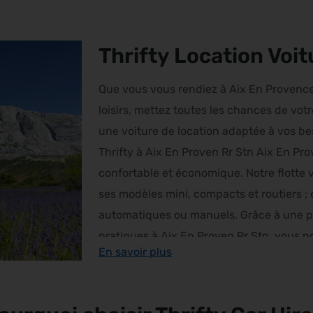
Thrifty Location Voi
Que vous vous rendiez à Aix En Provenc
loisirs, mettez toutes les chances de vot
une voiture de location adaptée à vos bes
Thrifty à Aix En Proven Rr Stn Aix En P
confortable et économique. Notre flotte v
ses modèles mini, compacts et routiers ; 
automatiques ou manuels. Grâce à une pri
pratiques à Aix En Proven Rr Stn, vous p
En savoir plus
environs en bénéficiant d’une autonomie