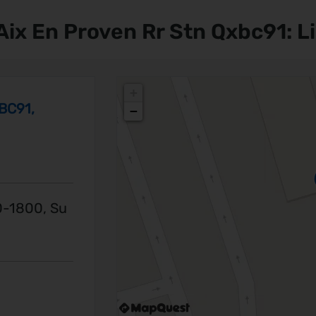
Aix En Proven Rr Stn Qxbc91: L
+
BC91,
−
-1800, Su