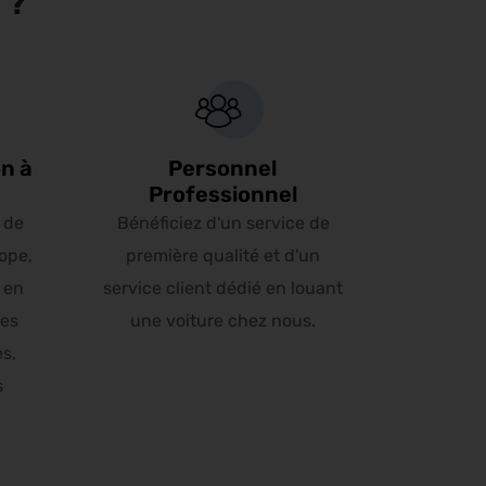
 ?
n à
Personnel
Professionnel
 de
Bénéficiez d'un service de
ope,
première qualité et d'un
 en
service client dédié en louant
les
une voiture chez nous.
es,
s