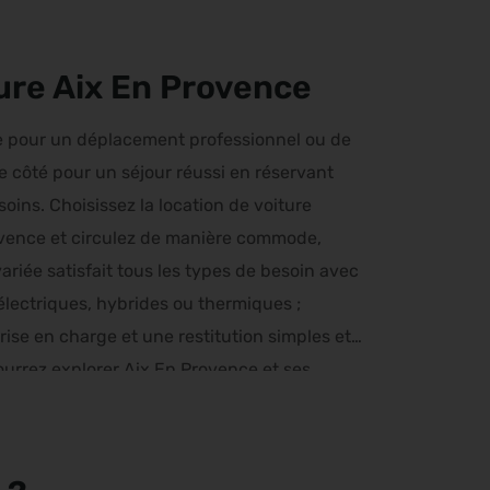
ture Aix En Provence
e pour un déplacement professionnel ou de
re côté pour un séjour réussi en réservant
oins. Choisissez la location de voiture
rovence et circulez de manière commode,
ariée satisfait tous les types de besoin avec
électriques, hybrides ou thermiques ;
se en charge et une restitution simples et
ourrez explorer Aix En Provence et ses
 de déplacement complète à tout instant.