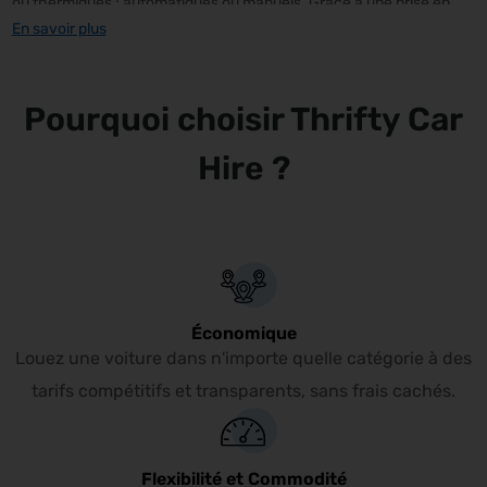
ou thermiques ; automatiques ou manuels. Grâce à une prise en
En savoir plus
charge et une restitution simples et pratiques à St. Tropez Airport,
vous pourrez explorer St. Tropez(R) et ses environs en bénéficiant
d’une autonomie de déplacement complète à tout instant.
Pourquoi choisir Thrifty Car
Hire ?
Économique
Louez une voiture dans n'importe quelle catégorie à des
tarifs compétitifs et transparents, sans frais cachés.
Flexibilité et Commodité