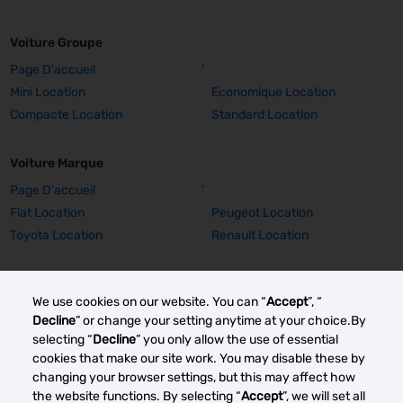
Voiture Groupe
Page D'accueil
'
Mini Location
Economique Location
Compacte Location
Standard Location
Voiture Marque
Page D'accueil
'
Fiat Location
Peugeot Location
Toyota Location
Renault Location
Voiture Marque Détails
We use cookies on our website. You can “
Accept
”, “
Fiat 500 Location
Peugeot 308 SW Location
Decline
” or change your setting anytime at your choice.By
Peugeot E-2008 Location
Peugeot 2008 Location
selecting “
Decline
” you only allow the use of essential
Toyota Corolla TS Location
Renault Captur Auto Location
cookies that make our site work. You may disable these by
changing your browser settings, but this may affect how
Renault Grand Scenic Location
Renault Clio Location
the website functions. By selecting “
Accept
”, we will set all