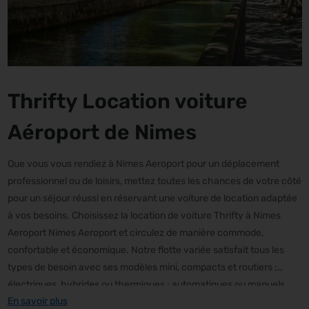
Thrifty Location voiture
Aéroport de Nimes
Que vous vous rendiez à Nimes Aeroport pour un déplacement
professionnel ou de loisirs, mettez toutes les chances de votre côté
pour un séjour réussi en réservant une voiture de location adaptée
à vos besoins. Choisissez la location de voiture Thrifty à Nimes
Aeroport Nimes Aeroport et circulez de manière commode,
confortable et économique. Notre flotte variée satisfait tous les
types de besoin avec ses modèles mini, compacts et routiers ;
électriques, hybrides ou thermiques ; automatiques ou manuels.
En savoir plus
Grâce à une prise en charge et une restitution simples et pratiques