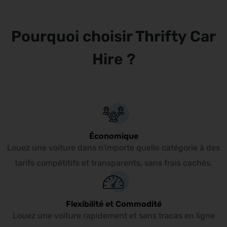
à Nimes Aeroport, vous pourrez explorer Nimes Aeroport et ses
environs en bénéficiant d’une autonomie de déplacement complète
Pourquoi choisir Thrifty Car
à tout instant.
Hire ?
Économique
Louez une voiture dans n'importe quelle catégorie à des
tarifs compétitifs et transparents, sans frais cachés.
Flexibilité et Commodité
Louez une voiture rapidement et sans tracas en ligne