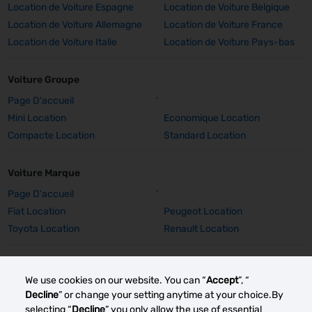
Location de Voiture Espagne
Location de Voiture Belgique
Location de Voiture Allemagne
Location de Voiture France
Location de Voiture Italie
Location de Voiture Pays-bas
Voiture Groupe
Page D'accueil
'
Mini Location
Economique Location
Compacte Location
Standard Location
Voiture Marque
Page D'accueil
'
Fiat Location
Peugeot Location
Toyota Location
Renault Location
Voiture Marque Détails
We use cookies on our website. You can “
Accept
”, “
Fiat 500 Location
Peugeot 308 SW Location
Decline
” or change your setting anytime at your choice.By
Peugeot E-2008 Location
Peugeot 2008 Location
selecting “
Decline
” you only allow the use of essential