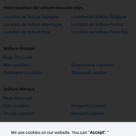
Votre location de voiture dans les pays
Location de Voiture Espagne
Location de Voiture Belgique
Location de Voiture Allemagne
Location de Voiture France
Location de Voiture Italie
Location de Voiture Pays-bas
Voiture Groupe
Page D'accueil
'
Mini Location
Economique Location
Compacte Location
Standard Location
Voiture Marque
Page D'accueil
'
Fiat Location
Peugeot Location
Toyota Location
Renault Location
Voiture Marque Détails
We use cookies on our website. You can “
Accept
”, “