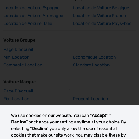
Location de Voiture Espagne
Location de Voiture Belgique
Location de Voiture Allemagne
Location de Voiture France
Location de Voiture Italie
Location de Voiture Pays-bas
Voiture Groupe
Page D'accueil
'
Mini Location
Economique Location
Compacte Location
Standard Location
Voiture Marque
Page D'accueil
'
Fiat Location
Peugeot Location
Toyota Location
Renault Location
We use cookies on our website. You can “
Accept
”, “
Decline
” or change your setting anytime at your choice.By
Voiture Marque Détails
selecting “
Decline
” you only allow the use of essential
Fiat 500 Location
Peugeot 308 SW Location
cookies that make our site work. You may disable these by