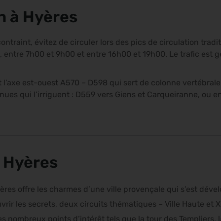
on à Hyères
ntraint, évitez de circuler lors des pics de circulation tradit
s, entre 7h00 et 9h00 et entre 16h00 et 19h00. Le trafic est
st l’axe est-ouest A570 – D598 qui sert de colonne vertébrale 
nues qui l’irriguent : D559 vers Giens et Carqueiranne, ou e
à Hyères
es offre les charmes d’une ville provençale qui s’est déve
rir les secrets, deux circuits thématiques – Ville Haute et 
es nombreux points d’intérêt tels que la tour des Templiers, 