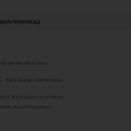
epuis Hyères
FAQ
ité de ses attractions
au, Place George Clémenceau,
atuit, situé place Louis Versin.
s zones avec horodateurs.