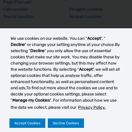
Page D'accueil
'
Fiat Location
Peugeot Location
Toyota Location
Renault Location
Voiture Marque Détails
We use cookies on our website. You can “
Accept
”, “
Fiat 500 Location
Peugeot 308 SW Location
Decline
” or change your setting anytime at your choice.By
Peugeot E-2008 Location
Peugeot 2008 Location
selecting “
Decline
” you only allow the use of essential
Toyota Corolla TS Location
Renault Captur Auto Location
cookies that make our site work. You may disable these by
changing your browser settings, but this may affect how
Renault Grand Scenic Location
Renault Clio Location
the website functions. By selecting “
Accept
”, we will set all
optional cookies that help us analyse traffic, offer
Autres marchés de location de voitures
enhanced functionality, as well as personalised content
and ads.To find out more about the cookies we use and to
decide your optional cookies settings, please select
“
Manage my Cookies
”. For information about how we use
G
the data we collect, please visit our
Privacy Policy.
co
Politique de Confidentialité
Conditions d'utilisation du site
Accept Cookies
Decline Cookies
2026 © DTG Operations, Inc. All rights reserved