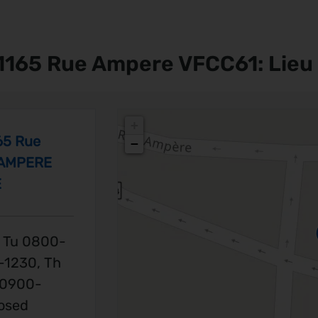
 1165 Rue Ampere VFCC61: Lieu 
+
165 Rue
−
 AMPERE
E
 Tu 0800-
-1230, Th
 0900-
osed