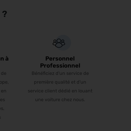
 ?
n à
Personnel
Professionnel
 de
Bénéficiez d'un service de
ope,
première qualité et d'un
 en
service client dédié en louant
les
une voiture chez nous.
es,
s