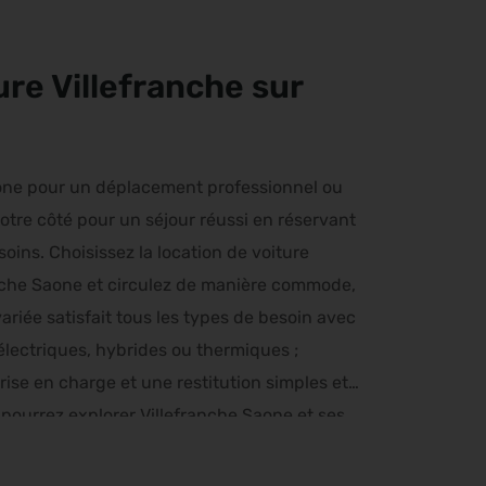
ure Villefranche sur
aone pour un déplacement professionnel ou
votre côté pour un séjour réussi en réservant
oins. Choisissez la location de voiture
anche Saone et circulez de manière commode,
ariée satisfait tous les types de besoin avec
électriques, hybrides ou thermiques ;
se en charge et une restitution simples et
 pourrez explorer Villefranche Saone et ses
 de déplacement complète à tout instant.