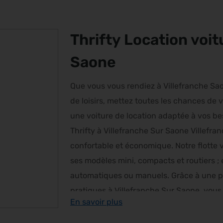
Thrifty Location voit
Saone
Que vous vous rendiez à Villefranche S
de loisirs, mettez toutes les chances de 
une voiture de location adaptée à vos bes
Thrifty à Villefranche Sur Saone Villefr
confortable et économique. Notre flotte v
ses modèles mini, compacts et routiers ; 
automatiques ou manuels. Grâce à une pri
pratiques à Villefranche Sur Saone, vous
En savoir plus
environs en bénéficiant d’une autonomie