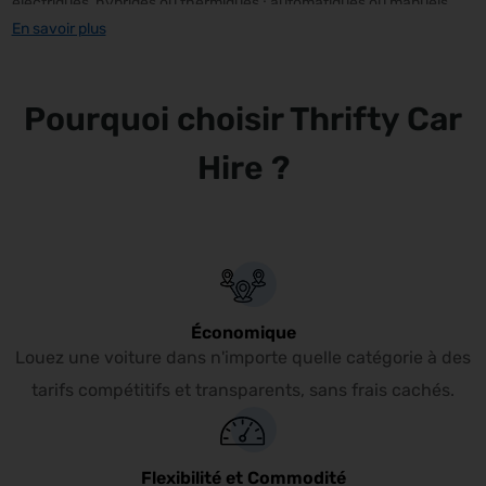
électriques, hybrides ou thermiques ; automatiques ou manuels.
En savoir plus
Grâce à une prise en charge et une restitution simples et pratiques
à Total Charner St Brieuc, vous pourrez explorer St Brieuc et ses
environs en bénéficiant d’une autonomie de déplacement complète
Pourquoi choisir Thrifty Car
à tout instant.
Hire ?
Économique
Louez une voiture dans n'importe quelle catégorie à des
tarifs compétitifs et transparents, sans frais cachés.
Flexibilité et Commodité