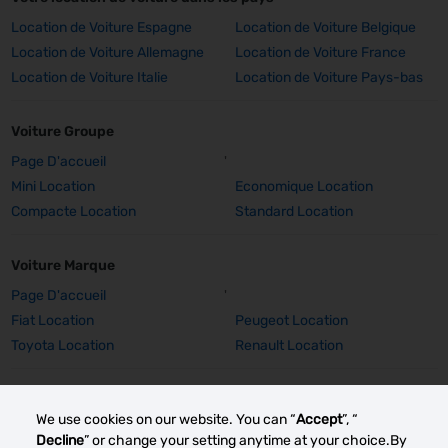
Location de Voiture Espagne
Location de Voiture Belgique
Location de Voiture Allemagne
Location de Voiture France
Location de Voiture Italie
Location de Voiture Pays-bas
Voiture Groupe
Page D'accueil
'
Mini Location
Economique Location
Compacte Location
Standard Location
Voiture Marque
Page D'accueil
'
Fiat Location
Peugeot Location
Toyota Location
Renault Location
Voiture Marque Détails
We use cookies on our website. You can “
Accept
”, “
Fiat 500 Location
Peugeot 308 SW Location
Decline
” or change your setting anytime at your choice.By