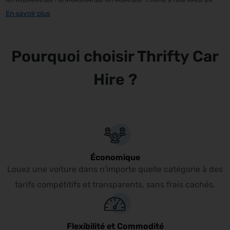
ou thermiques ; automatiques ou manuels. Grâce à une prise en
En savoir plus
charge et une restitution simples et pratiques à Paris
Montparnasse, vous pourrez explorer Paris et ses environs en
bénéficiant d’une autonomie de déplacement complète à tout
Pourquoi choisir Thrifty Car
instant.
Hire ?
Économique
Louez une voiture dans n'importe quelle catégorie à des
tarifs compétitifs et transparents, sans frais cachés.
Flexibilité et Commodité