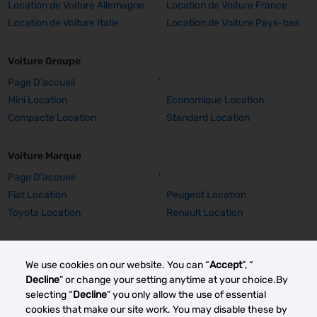
Location de Voiture Allemagne
Location de Voiture France
Location de Voiture Italie
Location de Voiture Pays-bas
Voiture Groupe
Page D'accueil
'
Mini Location
Economique Location
Compacte Location
Standard Location
Voiture Marque
Page D'accueil
'
Fiat Location
Peugeot Location
Toyota Location
Renault Location
Voiture Marque Détails
We use cookies on our website. You can “
Accept
”, “
Fiat 500 Location
Peugeot 308 SW Location
Decline
” or change your setting anytime at your choice.By
Peugeot E-2008 Location
Peugeot 2008 Location
selecting “
Decline
” you only allow the use of essential
Toyota Corolla TS Location
Renault Captur Auto Location
cookies that make our site work. You may disable these by