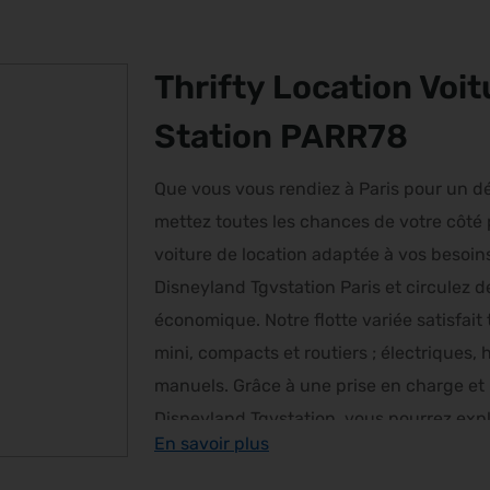
Thrifty Location Voi
Station PARR78
Que vous vous rendiez à Paris pour un dé
mettez toutes les chances de votre côté 
voiture de location adaptée à vos besoins.
Disneyland Tgvstation Paris et circulez
économique. Notre flotte variée satisfait
mini, compacts et routiers ; électriques
manuels. Grâce à une prise en charge et 
Disneyland Tgvstation, vous pourrez expl
En savoir plus
d’une autonomie de déplacement complèt