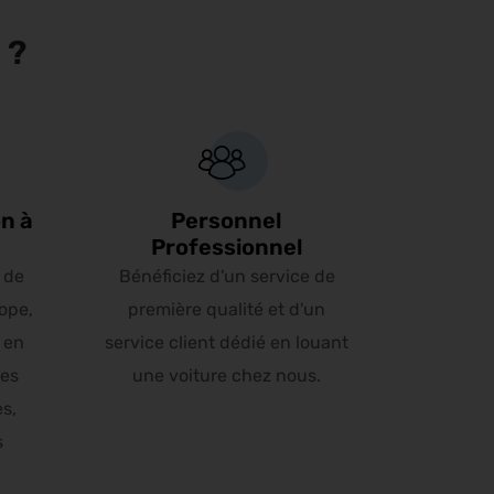
 ?
n à
Personnel
Professionnel
 de
Bénéficiez d'un service de
ope,
première qualité et d'un
 en
service client dédié en louant
les
une voiture chez nous.
es,
s