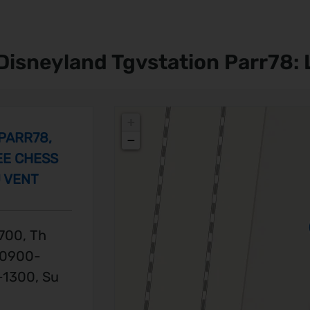
Disneyland Tgvstation Parr78: 
+
PARR78,
−
EE CHESS
 VENT
700, Th
 0900-
-1300, Su