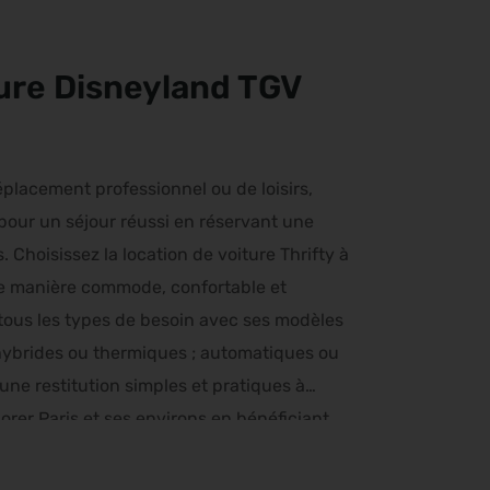
ture Disneyland TGV
placement professionnel ou de loisirs,
pour un séjour réussi en réservant une
 Choisissez la location de voiture Thrifty à
 de manière commode, confortable et
 tous les types de besoin avec ses modèles
, hybrides ou thermiques ; automatiques ou
une restitution simples et pratiques à
orer Paris et ses environs en bénéficiant
e à tout instant.