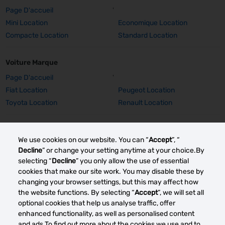
Page D'accueil
'
Mini Location
Economique Location
Compacte Location
Standard Location
Voiture Marque
Page D'accueil
'
Fiat Location
Peugeot Location
Toyota Location
Renault Location
Voiture Marque Détails
We use cookies on our website. You can “
Accept
”, “
Fiat 500 Location
Peugeot 308 SW Location
Decline
” or change your setting anytime at your choice.By
Peugeot E-2008 Location
Peugeot 2008 Location
selecting “
Decline
” you only allow the use of essential
Toyota Corolla TS Location
Renault Captur Auto Location
cookies that make our site work. You may disable these by
changing your browser settings, but this may affect how
Renault Grand Scenic Location
Renault Clio Location
the website functions. By selecting “
Accept
”, we will set all
optional cookies that help us analyse traffic, offer
Autres marchés de location de voitures
enhanced functionality, as well as personalised content
and ads.To find out more about the cookies we use and to