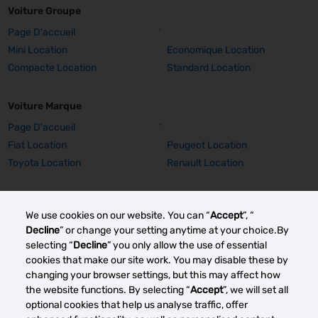
Voiture Groupe
Page D'accueil
'
Mini Location
Economique Location
Compacte Location
Standard Location
Voiture Marque
Page D'accueil
'
Fiat Location
Peugeot Location
Toyota Location
Renault Location
Voiture Marque Détails
We use cookies on our website. You can “
Accept
”, “
Fiat 500 Location
Peugeot 308 SW Location
Decline
” or change your setting anytime at your choice.By
Peugeot E-2008 Location
Peugeot 2008 Location
selecting “
Decline
” you only allow the use of essential
Toyota Corolla TS Location
Renault Captur Auto Location
cookies that make our site work. You may disable these by
changing your browser settings, but this may affect how
Renault Grand Scenic Location
Renault Clio Location
the website functions. By selecting “
Accept
”, we will set all
optional cookies that help us analyse traffic, offer
Autres marchés de location de voitures