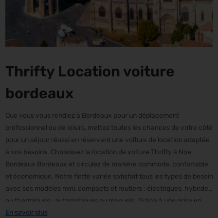
Thrifty Location voiture
bordeaux
Que vous vous rendiez à Bordeaux pour un déplacement
professionnel ou de loisirs, mettez toutes les chances de votre côté
pour un séjour réussi en réservant une voiture de location adaptée
à vos besoins. Choisissez la location de voiture Thrifty à Noe
Bordeaux Bordeaux et circulez de manière commode, confortable
et économique. Notre flotte variée satisfait tous les types de besoin
avec ses modèles mini, compacts et routiers ; électriques, hybrides
ou thermiques ; automatiques ou manuels. Grâce à une prise en
En savoir plus
charge et une restitution simples et pratiques à Noe Bordeaux,