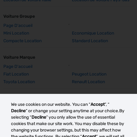
Voiture Groupe
Page D'accueil
'
Mini Location
Economique Location
Compacte Location
Standard Location
Voiture Marque
Page D'accueil
'
Fiat Location
Peugeot Location
Toyota Location
Renault Location
Voiture Marque Détails
We use cookies on our website. You can “
Accept
”, “
Fiat 500 Location
Peugeot 308 SW Location
Decline
” or change your setting anytime at your choice.By
Peugeot E-2008 Location
Peugeot 2008 Location
selecting “
Decline
” you only allow the use of essential
Toyota Corolla TS Location
Renault Captur Auto Location
cookies that make our site work. You may disable these by
changing your browser settings, but this may affect how
Renault Grand Scenic Location
Renault Clio Location
the website functions. By selecting “
Accept
”, we will set all