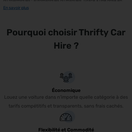
ou thermiques ; automatiques ou manuels. Grâce à une prise en
En savoir plus
charge et une restitution simples et pratiques à Avignon, vous
pourrez explorer Avignon et ses environs en bénéficiant d’une
autonomie de déplacement complète à tout instant.
Pourquoi choisir Thrifty Car
Hire ?
Économique
Louez une voiture dans n'importe quelle catégorie à des
tarifs compétitifs et transparents, sans frais cachés.
Flexibilité et Commodité