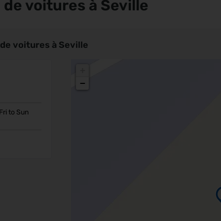
de voitures à Seville
e voitures à Seville
+
−
Fri to Sun