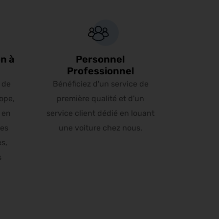
n à
Personnel
Professionnel
 de
Bénéficiez d'un service de
ope,
première qualité et d'un
 en
service client dédié en louant
les
une voiture chez nous.
es,
s