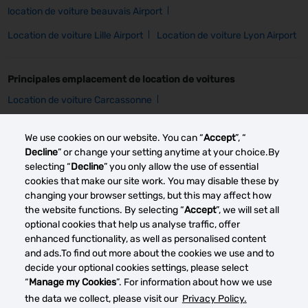
location de voiture beauvais Airport
Location de voiture Lille Airport
Location de voiture Lyon Airport
Principales emplacement de location de voitures
Location de voiture Carcassonne
Location de voiture Cherbourg
Location de voiture Grenoble
We use cookies on our website. You can “
Accept
”, “
Location de voiture Angers
Location de voiture Lille
Decline
” or change your setting anytime at your choice.By
selecting “
Decline
” you only allow the use of essential
Location de voiture Lyon
location de voiture Paris
cookies that make our site work. You may disable these by
changing your browser settings, but this may affect how
location de voiture Vannes
the website functions. By selecting “
Accept
”, we will set all
optional cookies that help us analyse traffic, offer
enhanced functionality, as well as personalised content
Other car rental markets
and ads.To find out more about the cookies we use and to
decide your optional cookies settings, please select
“
Manage my Cookies
”. For information about how we use
the data we collect, please visit our
Privacy Policy.