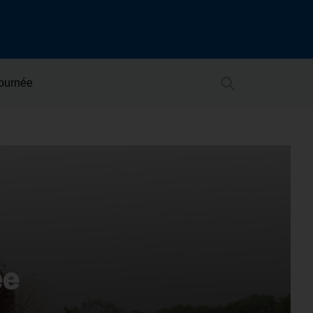
Journée
ée