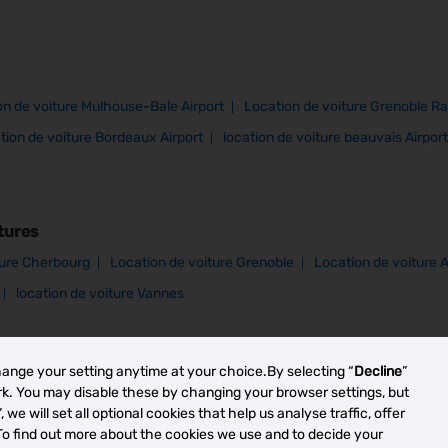
on de voiture Mulhouse-Bale Airport
Location de voiture Grenoble Ra
tion de voiture Bordeaux Airport
location de voiture beauvais Airport
tures
ture Cherbourg
Location de voiture Grenoble
Location de voiture 
location de voiture Vannes
hange your setting anytime at your choice.By selecting “
Decline
”
ork. You may disable these by changing your browser settings, but
”, we will set all optional cookies that help us analyse traffic, offer
To find out more about the cookies we use and to decide your