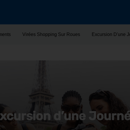
ments
Virées Shopping Sur Roues
Excursion D'une 
xcursion d’une Journ