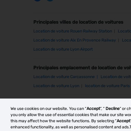
Principales villes de location de voitures
Location de voiture Rouen Railway Station
Locati
Location de voiture Aix En Provence Railway
Loca
Location de voiture Lyon Airport
Principales emplacement de location de voi
Location de voiture Carcassonne
Location de voi
Location de voiture Lyon
location de voiture Paris
Other car rental markets
We use cookies on our website. You can “
Accept
”, “
Decline
” or c
you only allow the use of essential cookies that make our site w
this may affect how the website functions. By selecting “
Accept
enhanced functionality, as well as personalised content and ads.