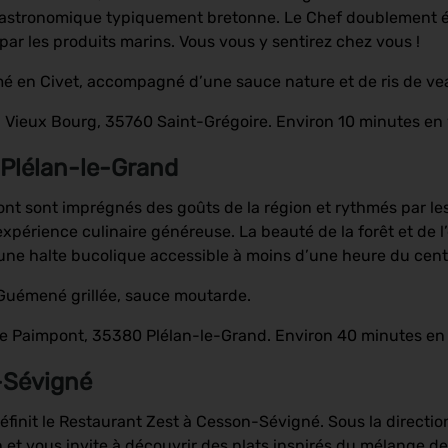
 gastronomique typiquement bretonne. Le Chef doublement é
 par les produits marins. Vous vous y sentirez chez vous !
é en Civet, accompagné d’une sauce nature et de ris de vea
u Vieux Bourg, 35760 Saint-Grégoire. Environ 10 minutes en
 Plélan-le-Grand
ont sont imprégnés des goûts de la région et rythmés par le
périence culinaire généreuse. La beauté de la forêt et de l’é
 une halte bucolique accessible à moins d’une heure du cen
e Guémené grillée, sauce moutarde.
de Paimpont, 35380 Plélan-le-Grand. Environ 40 minutes en
-Sévigné
 définit le Restaurant Zest à Cesson-Sévigné. Sous la direct
et vous invite à découvrir des plats inspirés du mélange des