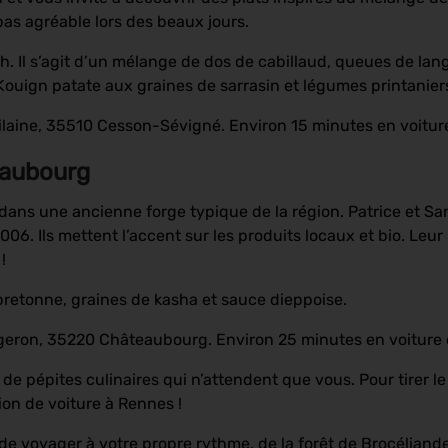
pas agréable lors des beaux jours.
izh. Il s’agit d’un mélange de dos de cabillaud, queues de la
ouign patate aux graines de sarrasin et légumes printaniers
 Vilaine, 35510 Cesson-Sévigné. Environ 15 minutes en voitu
eaubourg
lé dans une ancienne forge typique de la région. Patrice et S
. Ils mettent l’accent sur les produits locaux et bio. Leur p
!
 bretonne, graines de kasha et sauce dieppoise.
rgeron, 35220 Châteaubourg. Environ 25 minutes en voiture
t de pépites culinaires qui n’attendent que vous. Pour tirer l
ion de voiture à Rennes !
é de voyager à votre propre rythme, de la forêt de Brocéliand