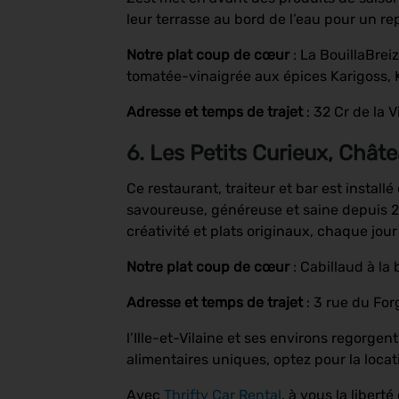
leur terrasse au bord de l’eau pour un re
Notre plat coup de cœur
: La BouillaBre
tomatée-vinaigrée aux épices Karigoss, K
Adresse et temps de trajet
: 32 Cr de la
6. Les Petits Curieux, Chât
Ce restaurant, traiteur et bar est instal
savoureuse, généreuse et saine depuis 2006
créativité et plats originaux, chaque jour 
Notre plat coup de cœur
: Cabillaud à la
Adresse et temps de trajet
: 3 rue du Fo
l’Ille-et-Vilaine et ses environs regorgen
alimentaires uniques, optez pour la locat
Avec
Thrifty Car Rental
, à vous la libert