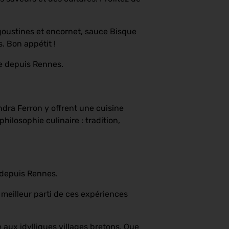
ngoustines et encornet, sauce Bisque
. Bon appétit !
re depuis Rennes.
andra Ferron y offrent une cuisine
hilosophie culinaire : tradition,
 depuis Rennes.
e meilleur parti de ces expériences
e aux idylliques villages bretons. Que