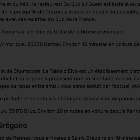
e et du Midi, le restaurant Du Sud à l’Ouest est installé au p
ire de la presqu’île de Crozon, y assure un accueil impeccabl
ves avec ses recettes du Sud de la France.
e Romans à la crème de truffe de la Drôme provençale.
’Armorique, 35830 Betton. Environ 15 minutes en voiture d
in de Champcors, La Table d’Elya est un établissement bist
 chef et sa brigade y proposent une cuisine faite maison, él
que ou repas entre amis : vous serez séduit par l’accueil qu’o
 pintade et polenta à la châtaigne, mousseline de panais a
aux, 35170 Bruz. Environ 20 minutes en voiture depuis Renn
Grégoire
nord de Rennes, vous arriverez à Saint-Grégoire en 10 minute