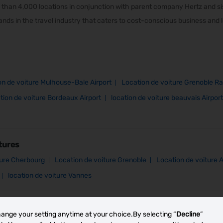
than 4,000 locations in conjunction with parent company Hertz and sist
nds in the travel industry that caters to cost-conscious business and l
on de voiture Mulhouse-Bale Airport
Location de voiture Grenoble Ra
tion de voiture Bordeaux Airport
location de voiture beauvais Airport
tures
ture Cherbourg
Location de voiture Grenoble
Location de voiture 
location de voiture Vannes
hange your setting anytime at your choice.By selecting “
Decline
”