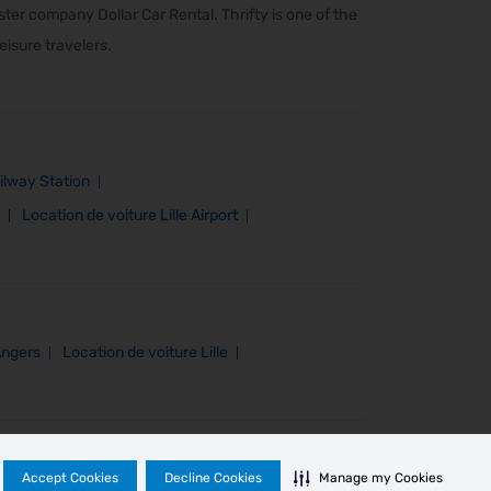
er company Dollar Car Rental. Thrifty is one of the
eisure travelers.
ilway Station
Location de voiture Lille Airport
Angers
Location de voiture Lille
Accept Cookies
Decline Cookies
Manage my Cookies