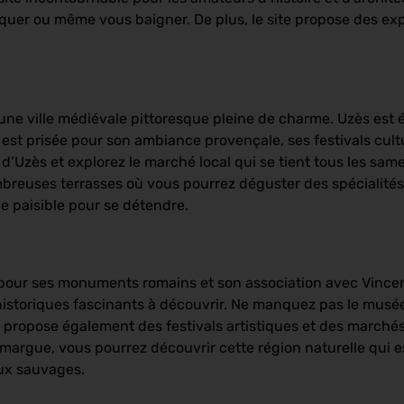
iquer ou même vous baigner. De plus, le site propose des exp
 une ville médiévale pittoresque pleine de charme. Uzès es
est prisée pour son ambiance provençale, ses festivals cultu
é d’Uzès et explorez le marché local qui se tient tous les s
breuses terrasses où vous pourrez déguster des spécialités 
ce paisible pour se détendre.
 pour ses monuments romains et son association avec Vincen
 historiques fascinants à découvrir. Ne manquez pas le musé
 propose également des festivals artistiques et des marchés 
 Camargue, vous pourrez découvrir cette région naturelle qui e
aux sauvages.