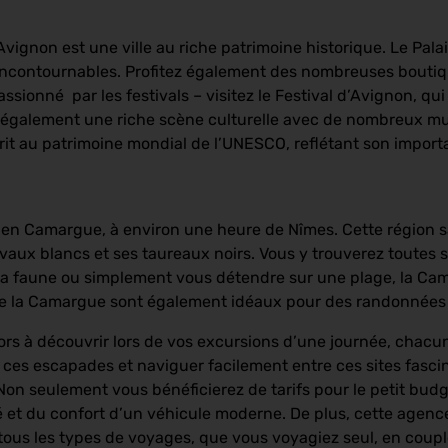
ignon est une ville au riche patrimoine historique. Le Palai
s incontournables. Profitez également des nombreuses bouti
sionné par les festivals – visitez le Festival d’Avignon, qui 
re également une riche scène culturelle avec de nombreux mu
rit au patrimoine mondial de l’UNESCO, reflétant son importa
en Camargue, à environ une heure de Nîmes. Cette région 
vaux blancs et ses taureaux noirs. Vous y trouverez toutes s
la faune ou simplement vous détendre sur une plage, la Cam
s de la Camargue sont également idéaux pour des randonnées
ors à découvrir lors de vos excursions d’une journée, chacu
de ces escapades et naviguer facilement entre ces sites fasc
 Non seulement vous bénéficierez de tarifs pour le petit bud
ité et du confort d’un véhicule moderne. De plus, cette agen
tous les types de voyages, que vous voyagiez seul, en couple