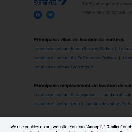
Thrifty now operates more 
most widely recognized bra
Principales villes de location de voitures
Location de voiture Rouen Railway Station
Locati
Location de voiture Aix En Provence Railway
Loca
Location de voiture Lyon Airport
Principales emplacement de location de voi
Location de voiture Carcassonne
Location de voi
Location de voiture Lyon
location de voiture Paris
Other car rental markets
We use cookies on our website. You can “
Accept
”, “
Decline
” or c