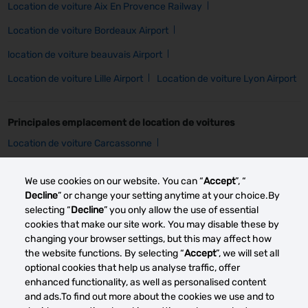
Location de voiture Aix En Provence Railway
Location de voiture Bordeaux Airport
location de voiture beauvais Airport
Location de voiture Lille Airport
Location de voiture Lyon Airport
Principales emplacement de location de voitures
Location de voiture Carcassonne
Location de voiture Cherbourg
Location de voiture Grenoble
We use cookies on our website. You can “
Accept
”, “
Location de voiture Angers
Location de voiture Lille
Decline
” or change your setting anytime at your choice.By
selecting “
Decline
” you only allow the use of essential
Location de voiture Lyon
location de voiture Paris
cookies that make our site work. You may disable these by
changing your browser settings, but this may affect how
location de voiture Vannes
the website functions. By selecting “
Accept
”, we will set all
optional cookies that help us analyse traffic, offer
enhanced functionality, as well as personalised content
Other car rental markets
and ads.To find out more about the cookies we use and to