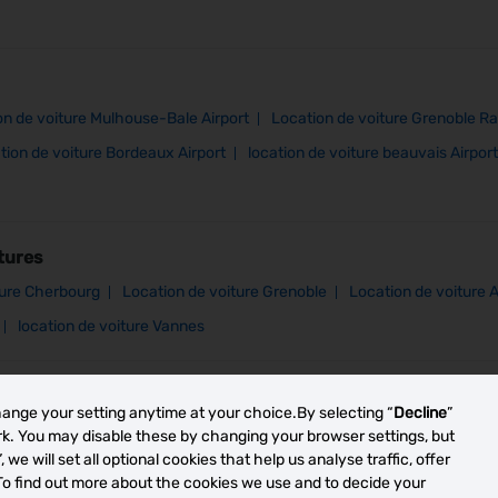
on de voiture Mulhouse-Bale Airport
Location de voiture Grenoble Ra
tion de voiture Bordeaux Airport
location de voiture beauvais Airport
tures
ture Cherbourg
Location de voiture Grenoble
Location de voiture 
location de voiture Vannes
hange your setting anytime at your choice.By selecting “
Decline
”
ork. You may disable these by changing your browser settings, but
”, we will set all optional cookies that help us analyse traffic, offer
To find out more about the cookies we use and to decide your