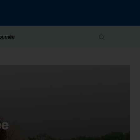
Journée
ée