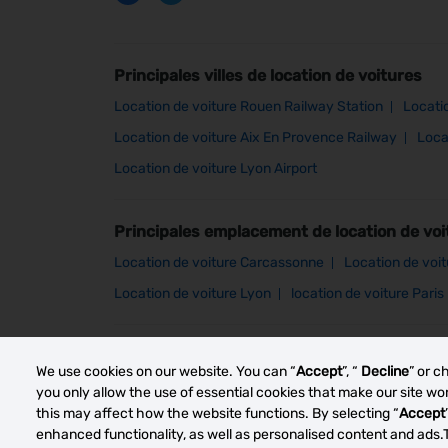
Principales villes de location de voitures
Location de voiture Rouen Railway Station
Locati
Location de voiture Aix En Provence Railway
Loca
Location de voiture Lyon Airport
Principales emplacement de location de voi
Location de voiture Carcassonne
Location de voi
Location de voiture Lyon
location de voiture Paris
Other car rental markets
We use cookies on our website. You can “
Accept
”, “
Decline
” or c
you only allow the use of essential cookies that make our site w
this may affect how the website functions. By selecting “
Accept
enhanced functionality, as well as personalised content and ads.