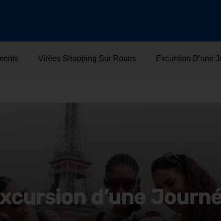
ments
Virées Shopping Sur Roues
Excursion D'une 
xcursion d’une Journ